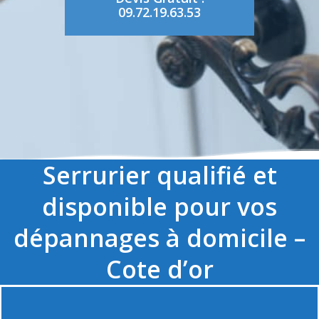
09.72.19.63.53
Serrurier qualifié et
disponible pour vos
dépannages à domicile –
Cote d’or