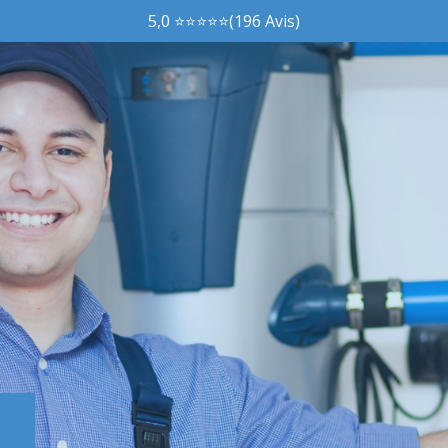
5,0 ⭐⭐⭐⭐⭐(196 Avis)