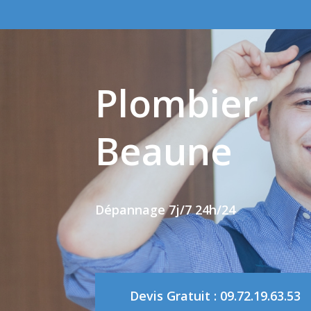
Skip
to
main
content
Plombier
Beaune
Dépannage 7j/7 24h/24
Devis Gratuit : 09.72.19.63.53