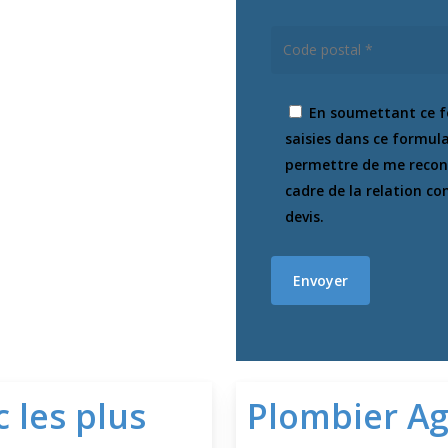
En soumettant ce fo
saisies dans ce formulai
permettre de me recont
cadre de la relation c
devis.
 les plus
Plombier A